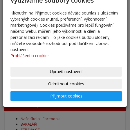
Využíváme soubory cookies
Pěšky do školy
29. 8. 2025
Kliknutím na Přijmout cookies dáváte souhlas s uložením
vybraných cookies (nutné, preferenční, výkonnostní,
Adaptační kurzy
marketingové). Cookies používáme pro lepší fungování
našeho webu, měření jeho výkonnosti a cílení a
27. 8. 2025
personalizaci reklam. To jaké cookies budou uloženy,
můžete svobodně rozhodnout pod tlačítkem Upravit
Zahájení školního roku 2025/2026
nastavení.
27. 8. 2025
Prohlášení o cookies.
Výsledky - přestup do 6. očníku
Upravit nastavení
30. 5. 2025
Odmítnout cookies
archív
Přijmout cookies
Oblíbené odkazy
Naše škola - Facebook
BAKALÁŘI
STRAVA.CZ