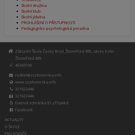
školní družina
školní klub
školní jídelna
PROHLÁŠENÍ O PŘÍSTUPNOSTI
Pedagogicko-psychologická poradna
Základní Škola Český Brod, Žitomířská 885, okres Kolín
Žitomířská 885
46383506
IČ
reditel@zszitomirska.info
www.zszitomirska.info
321622446
321622446
Datová schránka ID: yf3qwkd
Facebook
AKTUALITY
O ŠKOLE
PRO RODIČE