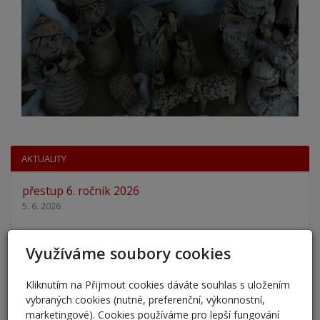
AKTUALITY
přestup 6. ročník 2026
5. 6. 2026
Přestup žáků do 6. ročníku na naši školu pro školní
Využíváme soubory cookies
rok 2026/202
25. 5. 2026
Kliknutím na Přijmout cookies dáváte souhlas s uložením
vybraných cookies (nutné, preferenční, výkonnostní,
Odlišná organizace školního roku 2025/2026
marketingové). Cookies používáme pro lepší fungování