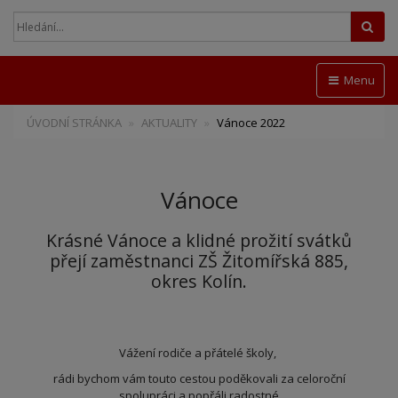
Hled
Menu
ÚVODNÍ STRÁNKA
AKTUALITY
Vánoce 2022
Vánoce
Krásné Vánoce a klidné prožití svátků
přejí zaměstnanci ZŠ Žitomířská 885,
okres Kolín.
Vážení rodiče a přátelé školy,
rádi bychom vám touto cestou poděkovali za celoroční
spolupráci a popřáli radostné