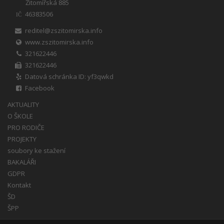
Žitomířská 885
46383506
IČ
reditel@zszitomirska.info
www.zszitomirska.info
321622446
321622446
Datová schránka ID: yf3qwkd
Facebook
AKTUALITY
O ŠKOLE
PRO RODIČE
PROJEKTY
soubory ke stažení
BAKALÁŘI
GDPR
Kontakt
ŠD
ŠPP