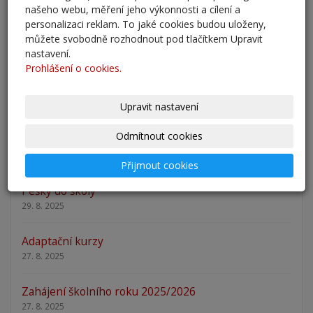
27. 2. 2026
našeho webu, měření jeho výkonnosti a cílení a
personalizaci reklam. To jaké cookies budou uloženy,
Zápis 2026 - výsledky
můžete svobodně rozhodnout pod tlačítkem Upravit
nastavení.
23. 2. 2026
Prohlášení o cookies.
Zápis 2026
14. 1. 2026
Upravit nastavení
Odmítnout cookies
Nový školní rok - informace
31. 8. 2025
Přijmout cookies
Pěšky do školy
29. 8. 2025
Adaptační kurzy
27. 8. 2025
Zahájení školního roku 2025/2026
27. 8. 2025