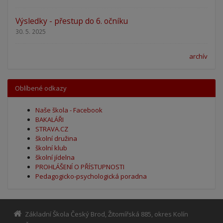
Výsledky - přestup do 6. očníku
30. 5. 2025
archív
Oblíbené odkazy
Naše škola - Facebook
BAKALÁŘI
STRAVA.CZ
školní družina
školní klub
školní jídelna
PROHLÁŠENÍ O PŘÍSTUPNOSTI
Pedagogicko-psychologická poradna
Základní Škola Český Brod, Žitomířská 885, okres Kolín