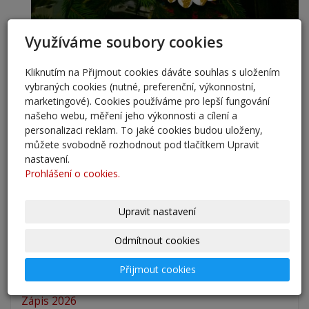
Využíváme soubory cookies
AKTUALITY
Kliknutím na Přijmout cookies dáváte souhlas s uložením
přestup 6. ročník 2026
vybraných cookies (nutné, preferenční, výkonnostní,
marketingové). Cookies používáme pro lepší fungování
5. 6. 2026
našeho webu, měření jeho výkonnosti a cílení a
personalizaci reklam. To jaké cookies budou uloženy,
Přestup žáků do 6. ročníku na naši školu pro školní
můžete svobodně rozhodnout pod tlačítkem Upravit
rok 2026/202
nastavení.
25. 5. 2026
Prohlášení o cookies.
Odlišná organizace školního roku 2025/2026
Upravit nastavení
27. 2. 2026
Odmítnout cookies
Zápis 2026 - výsledky
23. 2. 2026
Přijmout cookies
Zápis 2026