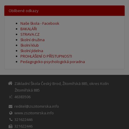
Oblíbené odkazy
Naše škola - Facebook
BAKALÁŘI
STRAVA.CZ
školní družina
školní klub
školní jídelna
PROHLÁŠENÍ O PŘÍSTUPNOSTI
Pedagogicko-psychologická poradna
Základní Škola Český Brod, Žitomířská 885, okres Kolín
Žitomířská 885
46383506
IČ
reditel@zszitomirska.info
www.zszitomirska.info
321622446
321622446