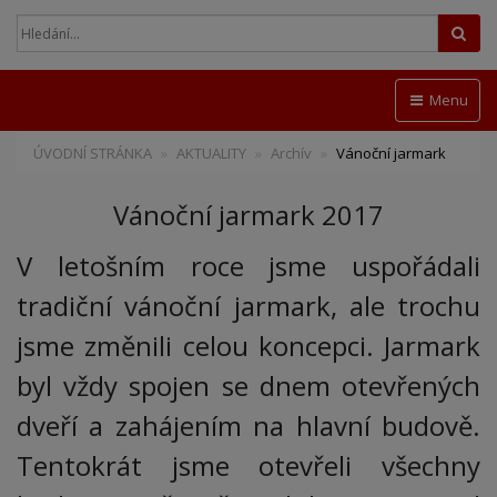
Hled
Menu
ÚVODNÍ STRÁNKA
AKTUALITY
Archív
Vánoční jarmark
Vánoční jarmark 2017
V letošním roce jsme uspořádali
tradiční vánoční jarmark, ale trochu
jsme změnili celou koncepci. Jarmark
byl vždy spojen se dnem otevřených
dveří a zahájením na hlavní budově.
Tentokrát jsme otevřeli všechny