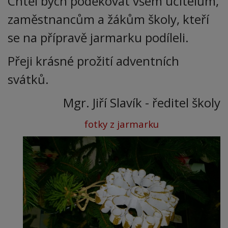
Chtěl bych poděkovat všem učitelům,
zaměstnancům a žákům školy, kteří
se na přípravě jarmarku podíleli.
Přeji krásné prožití adventních
svátků.
Mgr. Jiří Slavík - ředitel školy
fotky z jarmarku