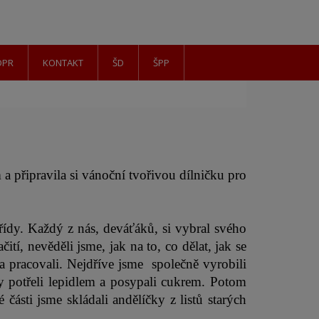
DPR
KONTAKT
ŠD
ŠPP
 a připravila si vánoční tvořivou dílničku pro 
ídy. Každý z nás, deváťáků, si vybral svého 
tí, nevěděli jsme, jak na to, co dělat, jak se 
a pracovali. Nejdříve jsme  společně vyrobili 
y potřeli lepidlem a posypali cukrem. Potom 
ásti jsme skládali andělíčky z listů starých 