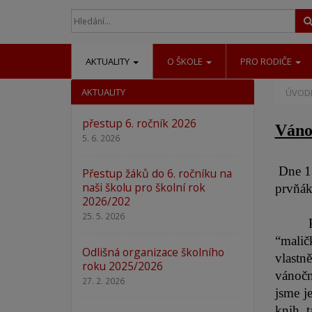
AKTUALITY
O ŠKOLE
PRO RODIČE
AKTUALITY
ÚVODN
přestup 6. ročník 2026
Váno
5. 6. 2026
Dne 17
Přestup žáků do 6. ročníku na
naši školu pro školní rok
prvňák
2026/202
25. 5. 2026
“maličk
Odlišná organizace školního
vlastně
roku 2025/2026
vánočn
27. 2. 2026
jsme j
knih, t