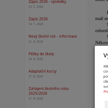
Zápis 2026 - výsledky
23. 2. 2026
malí se
Zápis 2026
14. 1. 2026
odnesl
Nový školní rok - informace
31. 8. 2025
Někomu
Pěšky do školy
V
Vánoc
29. 8. 2025
Kl
Adaptační kurzy
co
po
27. 8. 2025
cí
sv
Zahájení školního roku
Pr
2025/2026
27. 8. 2025