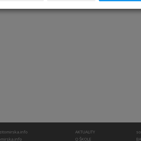
itomirska.info
AKTUALITY
so
mirska.info
O ŠKOLE
BA