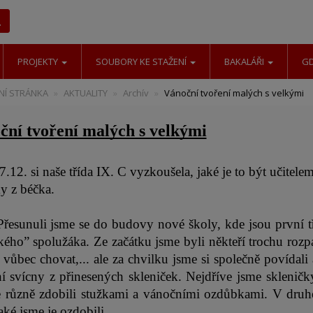
Hledat
PROJEKTY
SOUBORY KE STAŽENÍ
BAKALÁŘI
G
Í STRÁNKA
AKTUALITY
Archív
Vánoční tvoření malých s velkými
ční tvoření malých s velkými
.12. si naše třída IX. C vyzkoušela, jaké je to být učitelem
y z béčka. 
Přesunuli jsme se do budovy nové školy, kde jsou první tř
ého” spolužáka. Ze začátku jsme byli někteří trochu rozpači
 vůbec chovat,... ale za chvilku jsme si společně povídali 
í svícny z přinesených skleniček. Nejdříve jsme skleničk
e různě zdobili stužkami a vánočními ozdůbkami. V druhé č
aké jsme je ozdobili. 