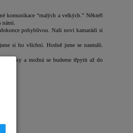
né komunikace “malých a velkých.” Někteří 
s námi.
 dokonce pohyblivou. Naši noví kamarádi si 
jsme si ho všichni. Hodně jsme se nasmáli. 
 třpytky a možná se budeme třpytit až do 