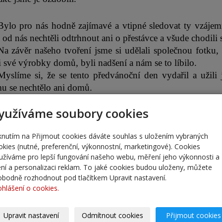
Bylo pro nás hodně zajímavé a vtipné sledovat ty vzájem
 od nás nechtěli odtrhnout ani o přestávce a všude chodili 
Na závěr našeho tvoření jsme si udělali společnou fotku,
i své výrobky domů, byli nadšení a nám se to líbilo. 
Myslíme si, že se tento předvánoční den vydařil a užili 
 se nechtělo ani domů. 
Nesmíme zapomenout napsat, že celému dopoledni vládly
yužíváme soubory cookies
.
iknutím na Přijmout cookies dáváte souhlas s uložením vybraných
okies (nutné, preferenční, výkonnostní, marketingové). Cookies
žáci ZŠ Český Brod, Žitomířská 885
užíváme pro lepší fungování našeho webu, měření jeho výkonnosti a
lení a personalizaci reklam. To jaké cookies budou uloženy, můžete
obodně rozhodnout pod tlačítkem Upravit nastavení.
ohlášení o cookies.
Upravit nastavení
Odmítnout cookies
Přijmout cookies