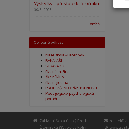
Výsledky - přestup do 6. očníku
30. 5. 2025
archív
Oblíbené odkazy
Naše škola - Facebook
BAKALÁŘI
STRAVA.CZ
školní družina
školní klub
školní jídelna
PROHLÁŠENÍ O PŘÍSTUPNOSTI
Pedagogicko-psychologická
poradna
Základní Škola Český Brod,
reditel@zsz
Žitomířská 885, okres Kolín
www.zszito