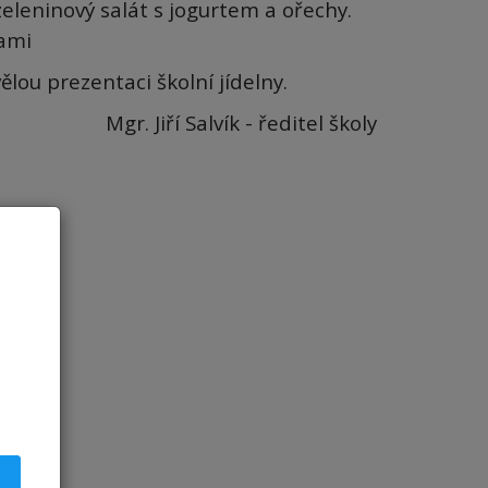
eleninový salát s jogurtem a ořechy.
kami
ou prezentaci školní jídelny.
Mgr. Jiří Salvík - ředitel školy