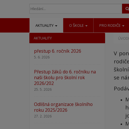
AKTUALITY
O ŠKOLE
PRO RODIČE
AKTUALITY
ÚVODN
přestup 6. ročník 2026
V pon
5. 6. 2026
rodiče
školní
Přestup žáků do 6. ročníku na
se nám
naši školu pro školní rok
2026/202
Podá
25. 5. 2026
M
Odlišná organizace školního
h
roku 2025/2026
j
27. 2. 2026
M