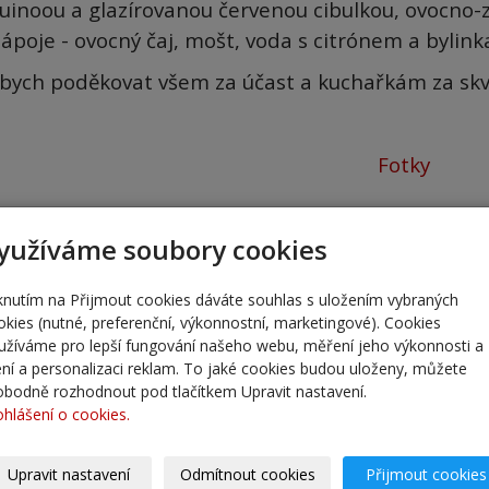
uinoou a glazírovanou červenou cibulkou, ovocno-z
ápoje - ovocný čaj, mošt, voda s citrónem a bylin
 bych poděkovat všem za účast a kuchařkám za skvěl
Fotky
yužíváme soubory cookies
iknutím na Přijmout cookies dáváte souhlas s uložením vybraných
okies (nutné, preferenční, výkonnostní, marketingové). Cookies
užíváme pro lepší fungování našeho webu, měření jeho výkonnosti a
lení a personalizaci reklam. To jaké cookies budou uloženy, můžete
obodně rozhodnout pod tlačítkem Upravit nastavení.
ohlášení o cookies.
Upravit nastavení
Odmítnout cookies
Přijmout cookies