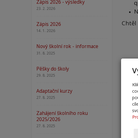
Zápis 2026 - výsledky
q
23. 2. 2026
N
Chtěl
Zápis 2026
14. 1. 2026
Nový školní rok - informace
31. 8. 2025
Pěšky do školy
V
29. 8. 2025
Kl
Adaptační kurzy
co
po
27. 8. 2025
cí
sv
Zahájení školního roku
Pr
2025/2026
27. 8. 2025