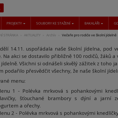
Hledat
PROJEKTY
SOUBORY KE STAŽENÍ
BAKALÁŘI
G
Í STRÁNKA
AKTUALITY
Archív
Večeře pro rodiče ve školní jídelně
dělí 14.11. uspořádala naše školní jídelna, pod
. Na akci se dostavilo přibližně 100 rodičů, žáků a v
 jídelně. Všichni si odnášeli skvělý zážitek z toho j
 podařilo přesvědčit všechny, že naše školní jídel
vané menu:
enu 1 - Polévka mrkvová s pohankovými knedl
lavičky, šťouchané brambory s dýní a jarní ze
ogurtem a ořechy.
enu 2 - Polévka mrkvová s pohankovými knedlíčky 