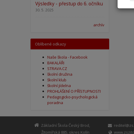
Výsledky - přestup do 6. očníku
30. 5. 2025
archív
Oblíbené odkazy
Naše škola - Facebook
BAKALÁŘI
STRAVA.CZ
školní družina
školní klub
školní jídelna
PROHLÁŠENÍ O PŘÍSTUPNOSTI
Pedagogicko-psychologická
poradna
Základní Škola Český Brod,
reditel@zsz
Žitomířská 885, okres Kolín
www.zszito