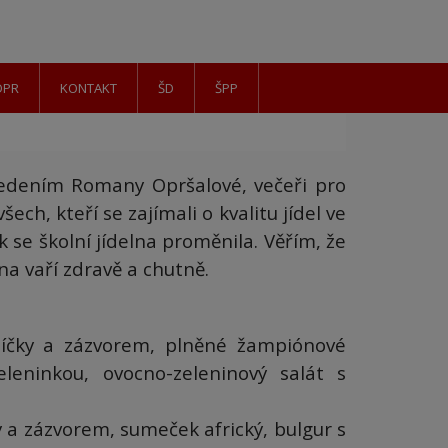
DPR
KONTAKT
ŠD
ŠPP
 vedením Romany Opršalové, večeři pro
šech, kteří se zajímali o kvalitu jídel ve
ak se školní jídelna proměnila. Věřím, že
na vaří zdravě a chutně.
íčky a zázvorem, plněné žampiónové
leninkou, ovocno-zeleninový salát s
a zázvorem, sumeček africký, bulgur s