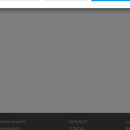
itomirska.info
AKTUALITY
so
mirska.info
O ŠKOLE
BA