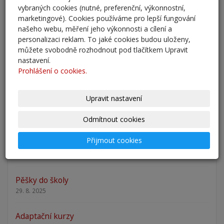
vybraných cookies (nutné, preferenční, výkonnostní,
25. 5. 2026
marketingové). Cookies používáme pro lepší fungování
našeho webu, měření jeho výkonnosti a cílení a
Odlišná organizace školního roku 2025/2026
personalizaci reklam. To jaké cookies budou uloženy,
27. 2. 2026
můžete svobodně rozhodnout pod tlačítkem Upravit
nastavení.
Prohlášení o cookies.
Zápis 2026 - výsledky
23. 2. 2026
Upravit nastavení
Zápis 2026
14. 1. 2026
Odmítnout cookies
Přijmout cookies
Nový školní rok - informace
31. 8. 2025
Pěšky do školy
29. 8. 2025
Adaptační kurzy