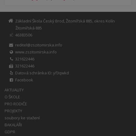
Základní Škola Český Brod, Žitomířská 885, okres Kolín
Žitomířská 885
46383506
IČ
reditel@zszitomirska.info
www.zszitomirska.info
321622446
321622446
Datová schránka ID: yf3qwkd
Facebook
AKTUALITY
O ŠKOLE
PRO RODIČE
PROJEKTY
soubory ke stažení
BAKALÁŘI
GDPR