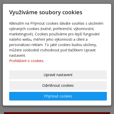
Nový školní rok - informace
Využíváme soubory cookies
31. 8. 2025
Kliknutím na Přijmout cookies dáváte souhlas s uložením
Pěšky do školy
vybraných cookies (nutné, preferenční, výkonnostní,
29. 8. 2025
marketingové). Cookies používáme pro lepší fungování
našeho webu, měření jeho výkonnosti a cílení a
personalizaci reklam. To jaké cookies budou uloženy,
Adaptační kurzy
můžete svobodně rozhodnout pod tlačítkem Upravit
27. 8. 2025
nastavení.
Prohlášení o cookies.
Zahájení školního roku 2025/2026
27. 8. 2025
Upravit nastavení
Výsledky - přestup do 6. očníku
Odmítnout cookies
30. 5. 2025
Přijmout cookies
archív