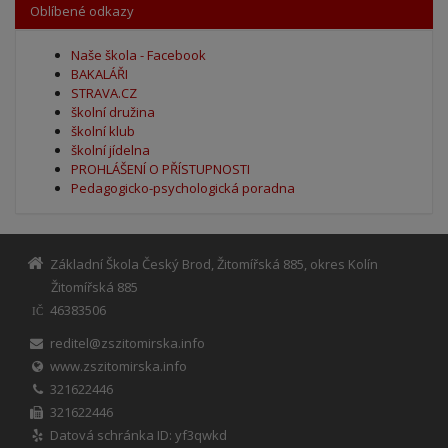
Oblíbené odkazy
Naše škola - Facebook
BAKALÁŘI
STRAVA.CZ
školní družina
školní klub
školní jídelna
PROHLÁŠENÍ O PŘÍSTUPNOSTI
Pedagogicko-psychologická poradna
Základní Škola Český Brod, Žitomířská 885, okres Kolín
Žitomířská 885
46383506
IČ
reditel@zszitomirska.info
www.zszitomirska.info
321622446
321622446
Datová schránka ID: yf3qwkd