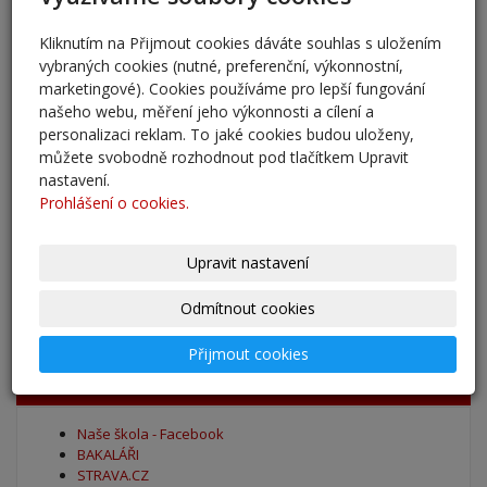
Pěšky do školy
29. 8. 2025
Kliknutím na Přijmout cookies dáváte souhlas s uložením
vybraných cookies (nutné, preferenční, výkonnostní,
Adaptační kurzy
marketingové). Cookies používáme pro lepší fungování
27. 8. 2025
našeho webu, měření jeho výkonnosti a cílení a
personalizaci reklam. To jaké cookies budou uloženy,
můžete svobodně rozhodnout pod tlačítkem Upravit
Zahájení školního roku 2025/2026
nastavení.
27. 8. 2025
Prohlášení o cookies.
Výsledky - přestup do 6. očníku
Upravit nastavení
30. 5. 2025
Odmítnout cookies
archív
Přijmout cookies
Oblíbené odkazy
Naše škola - Facebook
BAKALÁŘI
STRAVA.CZ