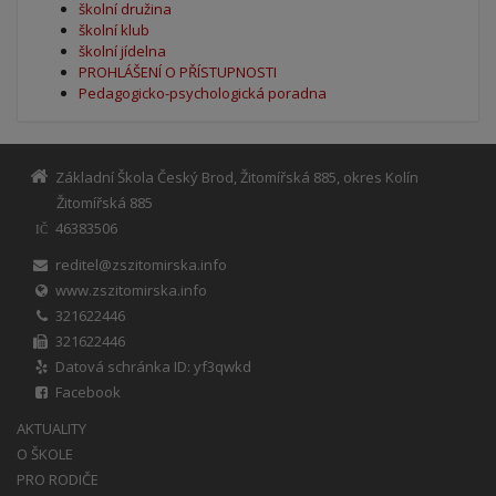
školní družina
školní klub
školní jídelna
PROHLÁŠENÍ O PŘÍSTUPNOSTI
Pedagogicko-psychologická poradna
Základní Škola Český Brod, Žitomířská 885, okres Kolín
Žitomířská 885
46383506
IČ
reditel@zszitomirska.info
www.zszitomirska.info
321622446
321622446
Datová schránka ID: yf3qwkd
Facebook
AKTUALITY
O ŠKOLE
PRO RODIČE