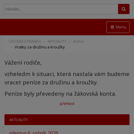
Hled
Menu
ÚVODNÍ STRÁNKA
AKTUALITY
Archív
Vratky za družinu a kroužky
Vážení rodiče,
vzheledm k situaci, která nastala vám budeme
vracet peníze za družinu a kroužky.
Peníze byly převedeny na žákovská konta.
přehled
AKTUALITY
přestup 6. ročník 2026