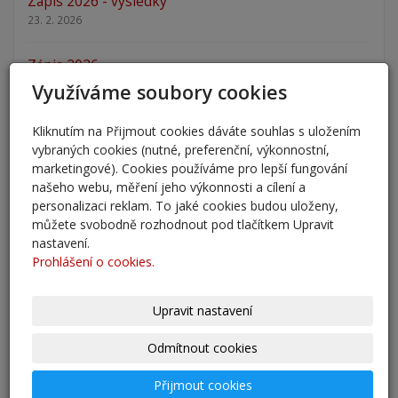
Zápis 2026 - výsledky
23. 2. 2026
Zápis 2026
14. 1. 2026
Využíváme soubory cookies
Nový školní rok - informace
Kliknutím na Přijmout cookies dáváte souhlas s uložením
vybraných cookies (nutné, preferenční, výkonnostní,
31. 8. 2025
marketingové). Cookies používáme pro lepší fungování
našeho webu, měření jeho výkonnosti a cílení a
Pěšky do školy
personalizaci reklam. To jaké cookies budou uloženy,
29. 8. 2025
můžete svobodně rozhodnout pod tlačítkem Upravit
nastavení.
Adaptační kurzy
Prohlášení o cookies.
27. 8. 2025
Upravit nastavení
Zahájení školního roku 2025/2026
27. 8. 2025
Odmítnout cookies
Přijmout cookies
Výsledky - přestup do 6. očníku