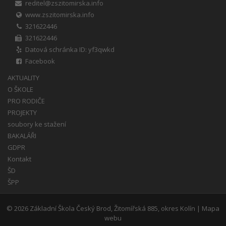
reditel@zszitomirska.info
www.zszitomirska.info
321622446
321622446
Datová schránka ID: yf3qwkd
Facebook
AKTUALITY
O ŠKOLE
PRO RODIČE
PROJEKTY
soubory ke stažení
BAKALÁŘI
GDPR
Kontakt
ŠD
ŠPP
© 2026
Základní Škola Český Brod, Žitomířská 885, okres Kolín
|
Mapa
webu