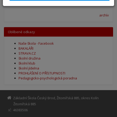
30. 5. 2025
archív
Oblíbené odkazy
Naše škola - Facebook
BAKALÁŘI
STRAVA.CZ
školní družina
školní klub
školní jídelna
PROHLÁŠENÍ O PŘÍSTUPNOSTI
Pedagogicko-psychologická poradna
Základní Škola Český Brod, Žitomířská 885, okres Kolín
Žitomířská 885
46383506
IČ