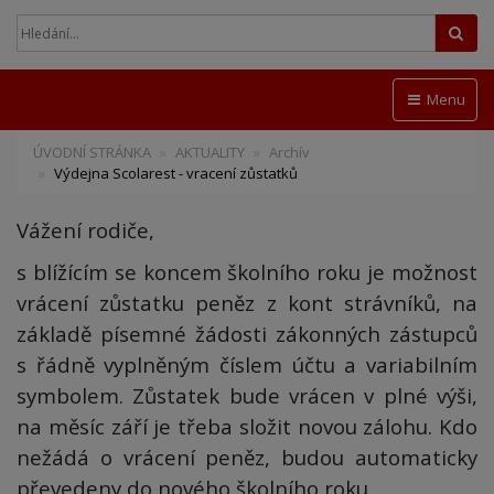
Hled
Menu
ÚVODNÍ STRÁNKA
AKTUALITY
Archív
Výdejna Scolarest - vracení zůstatků
Vážení rodiče,
s blížícím se koncem školního roku je možnost
vrácení zůstatku peněz z kont strávníků, na
základě písemné žádosti zákonných zástupců
s řádně vyplněným číslem účtu a variabilním
symbolem. Zůstatek bude vrácen v plné výši,
na měsíc září je třeba složit novou zálohu. Kdo
nežádá o vrácení peněz, budou automaticky
převedeny do nového školního roku.