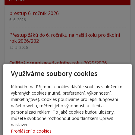
přestup 6. ročník 2026
5. 6. 2026
Přestup žáků do 6. ročníku na naši školu pro školní
rok 2026/202
25. 5. 2026
Odlišná organizace školního roku 2025/2026
27. 2. 2026
Využíváme soubory cookies
Zápis 2026 - výsledky
Kliknutím na Přijmout cookies dáváte souhlas s uložením
23. 2. 2026
vybraných cookies (nutné, preferenční, výkonnostní,
marketingové). Cookies používáme pro lepší fungování
našeho webu, měření jeho výkonnosti a cílení a
Zápis 2026
personalizaci reklam. To jaké cookies budou uloženy,
14. 1. 2026
můžete svobodně rozhodnout pod tlačítkem Upravit
nastavení.
Nový školní rok - informace
Prohlášení o cookies.
31. 8. 2025