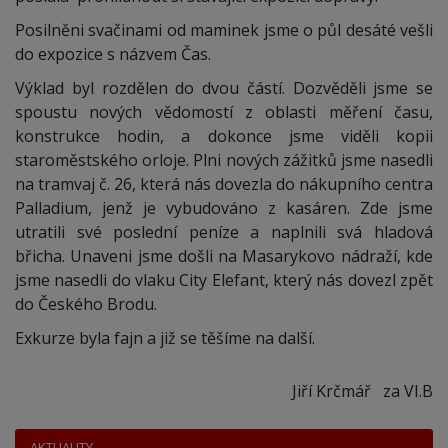
Posilněni svačinami od maminek jsme o půl desáté vešli
do expozice s názvem Čas.
Výklad byl rozdělen do dvou částí. Dozvěděli jsme se
spoustu nových vědomostí z oblasti měření času,
konstrukce hodin, a dokonce jsme viděli kopii
staroměstského orloje. Plni nových zážitků jsme nasedli
na tramvaj č. 26, která nás dovezla do nákupního centra
Palladium, jenž je vybudováno z kasáren. Zde jsme
utratili své poslední peníze a naplnili svá hladová
břicha. Unaveni jsme došli na Masarykovo nádraží, kde
jsme nasedli do vlaku City Elefant, který nás dovezl zpět
do Českého Brodu.
Exkurze byla fajn a již se těšíme na další.
Jiří Krčmář za VI.B
AKTUALITY