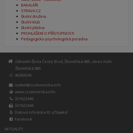
BAKALÁŘI
STRAVA.CZ
školní družina
školní klub
školní jídelna
PROHLÁŠENÍ O PŘÍSTUPNOSTI
Pedagogicko-psychologická poradna
Základní Škola Český Brod, Žitomířská 885, okres Kolín
Žitomířská 885
46383506
IČ
reditel@zszitomirska.info
www.zszitomirska.info
321622446
321622446
Datová schránka ID: yf3qwkd
Facebook
AKTUALITY