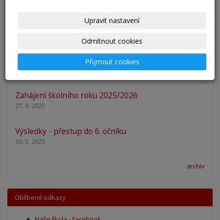
Upravit nastavení
Pěšky do školy
29. 8. 2025
Odmítnout cookies
Adaptační kurzy
Přijmout cookies
27. 8. 2025
Zahájení školního roku 2025/2026
27. 8. 2025
Výsledky - přestup do 6. očníku
30. 5. 2025
archív
Oblíbené odkazy
Naše škola - Facebook