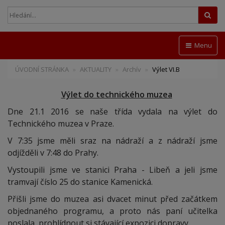
Hled
Menu
ÚVODNÍ STRÁNKA
AKTUALITY
Archív
Výlet VI.B
Výlet do technického muzea
Dne 21.1 2016 se naše třída vydala na výlet do
Technického muzea v Praze.
V 7:35 jsme měli sraz na nádraží a z nádraží jsme
odjížděli v 7:48 do Prahy.
Vystoupili jsme ve stanici Praha - Libeň a jeli jsme
tramvají číslo 25 do stanice Kamenická.
Přišli jsme do muzea asi dvacet minut před začátkem
objednaného programu, a proto nás paní učitelka
poslala prohlídnout si stávající expozici dopravy.