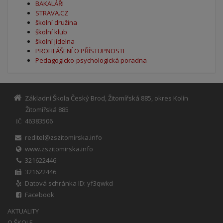
BAKALÁŘI
STRAVA.CZ
školní družina
školní klub
školní jídelna
PROHLÁŠENÍ O PŘÍSTUPNOSTI
Pedagogicko-psychologická poradna
Základní Škola Český Brod, Žitomířská 885, okres Kolín
Žitomířská 885
46383506
IČ
reditel@zszitomirska.info
www.zszitomirska.info
321622446
321622446
Datová schránka ID: yf3qwkd
Facebook
AKTUALITY
O ŠKOLE