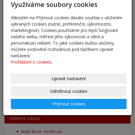
Využíváme soubory cookies
Pěšky do školy
Kliknutím na Přijmout cookies dáváte souhlas s uložením
29. 8. 2025
vybraných cookies (nutné, preferenční, výkonnostní,
marketingové). Cookies používáme pro lepší fungování
Adaptační kurzy
našeho webu, měření jeho výkonnosti a cílení a
27. 8. 2025
personalizaci reklam. To jaké cookies budou uloženy,
můžete svobodně rozhodnout pod tlačítkem Upravit
Zahájení školního roku 2025/2026
nastavení.
Prohlášení o cookies.
27. 8. 2025
Výsledky - přestup do 6. očníku
Upravit nastavení
30. 5. 2025
Odmítnout cookies
archív
Přijmout cookies
Oblíbené odkazy
Naše škola - Facebook