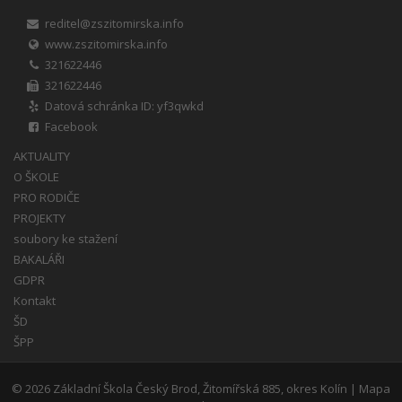
reditel@zszitomirska.info
www.zszitomirska.info
321622446
321622446
Datová schránka ID: yf3qwkd
Facebook
AKTUALITY
O ŠKOLE
PRO RODIČE
PROJEKTY
soubory ke stažení
BAKALÁŘI
GDPR
Kontakt
ŠD
ŠPP
© 2026
Základní Škola Český Brod, Žitomířská 885, okres Kolín
|
Mapa