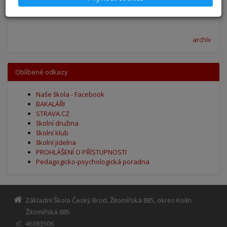
Výsledky - přestup do 6. očníku
30. 5. 2025
archív
Oblíbené odkazy
Naše škola - Facebook
BAKALÁŘI
STRAVA.CZ
školní družina
školní klub
školní jídelna
PROHLÁŠENÍ O PŘÍSTUPNOSTI
Pedagogicko-psychologická poradna
Základní Škola Český Brod, Žitomířská 885, okres Kolín
Žitomířská 885
46383506
IČ