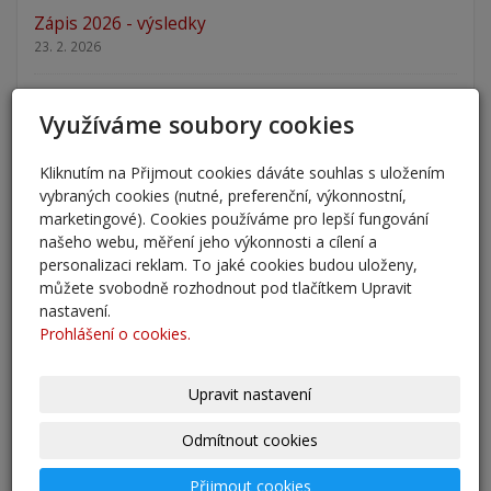
Zápis 2026 - výsledky
23. 2. 2026
Zápis 2026
Využíváme soubory cookies
14. 1. 2026
Kliknutím na Přijmout cookies dáváte souhlas s uložením
Nový školní rok - informace
vybraných cookies (nutné, preferenční, výkonnostní,
31. 8. 2025
marketingové). Cookies používáme pro lepší fungování
našeho webu, měření jeho výkonnosti a cílení a
Pěšky do školy
personalizaci reklam. To jaké cookies budou uloženy,
29. 8. 2025
můžete svobodně rozhodnout pod tlačítkem Upravit
nastavení.
Prohlášení o cookies.
Adaptační kurzy
27. 8. 2025
Upravit nastavení
Zahájení školního roku 2025/2026
Odmítnout cookies
27. 8. 2025
Přijmout cookies