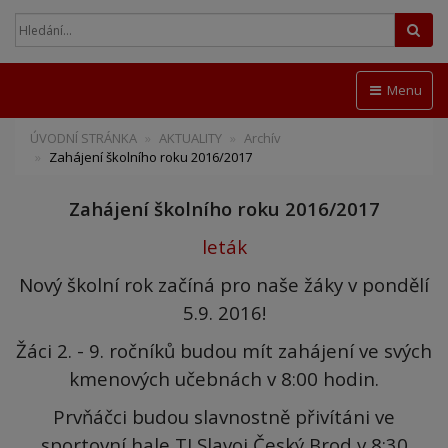
Hled
Menu
ÚVODNÍ STRÁNKA
AKTUALITY
Archív
Zahájení školního roku 2016/2017
Zahájení školního roku 2016/2017
leták
Nový školní rok začíná pro naše žáky v pondělí
5.9. 2016!
Žáci 2. - 9. ročníků budou mít zahájení ve svých
kmenových učebnách v 8:00 hodin.
Prvňáčci budou slavnostně přivítáni ve
sportovní hale TJ Slavoj Český Brod v 8:30