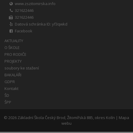
www.zszitomirska.info
321622446
321622446
Datová schránka ID: yf3qwkd
Facebook
AKTUALITY
O ŠKOLE
PRO RODIČE
PROJEKTY
soubory ke stažení
BAKALÁŘI
GDPR
Kontakt
ŠD
ŠPP
© 2026
Základní Škola Český Brod, Žitomířská 885, okres Kolín
|
Mapa
webu