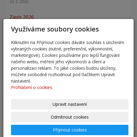
23. 2. 2026
Zápis 2026
14. 1. 2026
Využíváme soubory cookies
Nový školní rok - informace
Kliknutím na Přijmout cookies dáváte souhlas s uložením
31. 8. 2025
vybraných cookies (nutné, preferenční, výkonnostní,
marketingové). Cookies používáme pro lepší fungování
Pěšky do školy
našeho webu, měření jeho výkonnosti a cílení a
personalizaci reklam. To jaké cookies budou uloženy,
29. 8. 2025
můžete svobodně rozhodnout pod tlačítkem Upravit
nastavení.
Adaptační kurzy
Prohlášení o cookies.
27. 8. 2025
Upravit nastavení
Zahájení školního roku 2025/2026
27. 8. 2025
Odmítnout cookies
Výsledky - přestup do 6. očníku
Přijmout cookies
30. 5. 2025