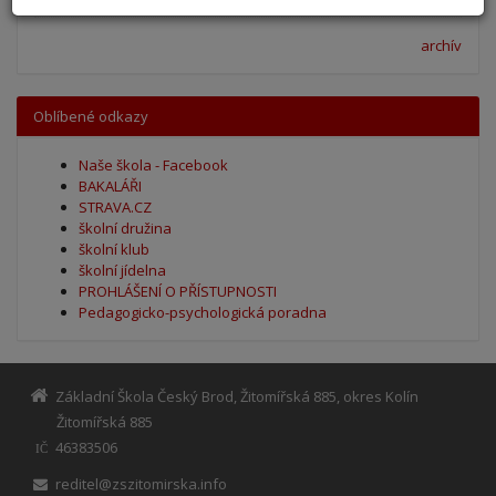
archív
Oblíbené odkazy
Naše škola - Facebook
BAKALÁŘI
STRAVA.CZ
školní družina
školní klub
školní jídelna
PROHLÁŠENÍ O PŘÍSTUPNOSTI
Pedagogicko-psychologická poradna
Základní Škola Český Brod, Žitomířská 885, okres Kolín
Žitomířská 885
46383506
IČ
reditel@zszitomirska.info