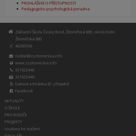
PROHLÁŠENÍ O PŘÍSTUPNOSTI
Pedagogicko-psychologická poradna
Základní Škola Český Brod, Žitomířská 885, okres Kolín
Žitomířská 885
46383506
IČ
reditel@zszitomirska.info
www.zszitomirska.info
321622446
321622446
Datová schránka ID: yf3qwkd
Facebook
AKTUALITY
O ŠKOLE
PRO RODIČE
PROJEKTY
soubory ke stažení
BAKALÁŘI