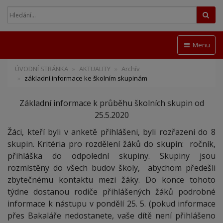
Hled
Menu
ÚVODNÍ STRÁNKA
AKTUALITY
Archív
základní informace ke školním skupinám
Základní informace k průběhu školních skupin od
25.5.2020
Žáci, kteří byli v anketě přihlášeni, byli rozřazeni do 8
skupin. Kritéria pro rozdělení žáků do skupin: ročník,
přihláška do odpolední skupiny. Skupiny jsou
rozmístěny do všech budov školy, abychom předešli
zbytečnému kontaktu mezi žáky. Do konce tohoto
týdne dostanou rodiče přihlášených žáků podrobné
informace k nástupu v pondělí 25. 5. (pokud informace
přes Bakaláře nedostanete, vaše dítě není přihlášeno