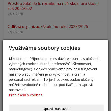
Přestup žáků do 6. ročníku na naši školu pro školní
rok 2026/202
25. 5. 2026
Odlišná organizace školního roku 2025/2026
27. 2. 2026
Zápis 2026 - výsledky
Využíváme soubory cookies
23. 2. 2026
Kliknutím na Přijmout cookies dáváte souhlas s uložením
Zápis 2026
vybraných cookies (nutné, preferenční, výkonnostní,
14. 1. 2026
marketingové). Cookies používáme pro lepší fungování
našeho webu, měření jeho výkonnosti a cílení a
personalizaci reklam. To jaké cookies budou uloženy,
Nový školní rok - informace
můžete svobodně rozhodnout pod tlačítkem Upravit
31. 8. 2025
nastavení.
Prohlášení o cookies.
Pěšky do školy
29. 8. 2025
Upravit nastavení