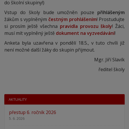
do školní skupiny!)
Vstup do školy bude umožněn pouze
přihlášeným
žákům s vyplněným
čestným prohlášením
! Prostudujte
si prosím ještě všechna
pravidla provozu školy
! Žáci,
musí mít vyplněný ještě
dokument na vyzvedávání
!
Anketa byla uzavřena v pondělí 18.5., v tuto chvíli již
není možné další žáky do skupin přijmout.
Mgr. Jiří Slavík
ředitel školy
AKTUALITY
přestup 6. ročník 2026
5. 6. 2026