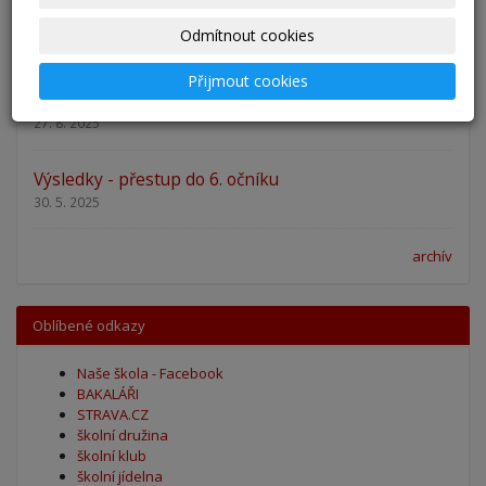
Adaptační kurzy
Odmítnout cookies
27. 8. 2025
Přijmout cookies
Zahájení školního roku 2025/2026
27. 8. 2025
Výsledky - přestup do 6. očníku
30. 5. 2025
archív
Oblíbené odkazy
Naše škola - Facebook
BAKALÁŘI
STRAVA.CZ
školní družina
školní klub
školní jídelna