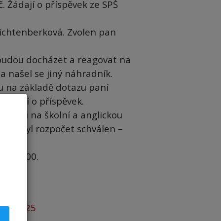
. Žádají o příspěvek ze SPŠ
 Lichtenberková. Zvolen pan
budou docházet a reagovat na
a našel se jiný náhradník.
tu na základě dotazu paní
žádostí o příspěvek.
íspěvku na školní a anglickou
kově byl rozpočet schválen –
 v 18:00.
024/2025