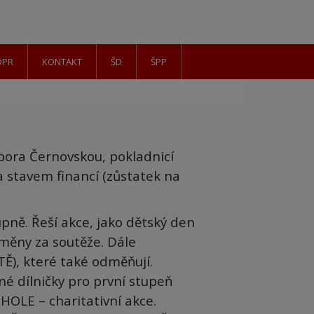
DPR
KONTAKT
ŠD
ŠPP
bora Černovskou, pokladnicí
 stavem financí (zůstatek na
pně. Řeší akce, jako dětský den
dměny za soutěže. Dále
), které také odměňují.
é dílničky pro první stupeň
HOLE – charitativní akce.