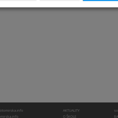
itomirska.info
AKTUALITY
so
mirska.info
O ŠKOLE
BA