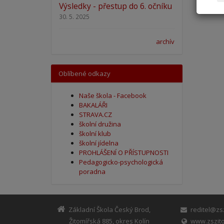
Výsledky - přestup do 6. očníku
30. 5. 2025
archív
Oblíbené odkazy
Naše škola - Facebook
BAKALÁŘI
STRAVA.CZ
školní družina
školní klub
školní jídelna
PROHLÁŠENÍ O PŘÍSTUPNOSTI
Pedagogicko-psychologická
poradna
Základní Škola Český Brod,
reditel@zsz
Žitomířská 885, okres Kolín
www.zszito