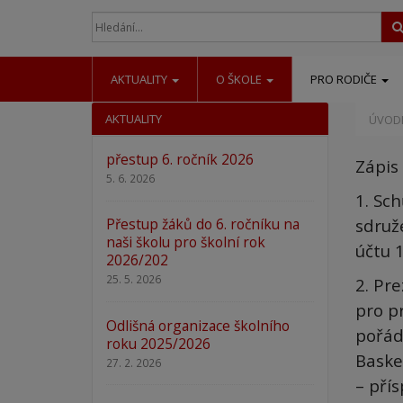
AKTUALITY
O ŠKOLE
PRO RODIČE
AKTUALITY
ÚVODN
přestup 6. ročník 2026
Zápis
5. 6. 2026
1. Sc
sdruž
Přestup žáků do 6. ročníku na
naši školu pro školní rok
účtu 1
2026/202
25. 5. 2026
2. Pr
pro p
Odlišná organizace školního
pořád
roku 2025/2026
Baske
27. 2. 2026
– pří