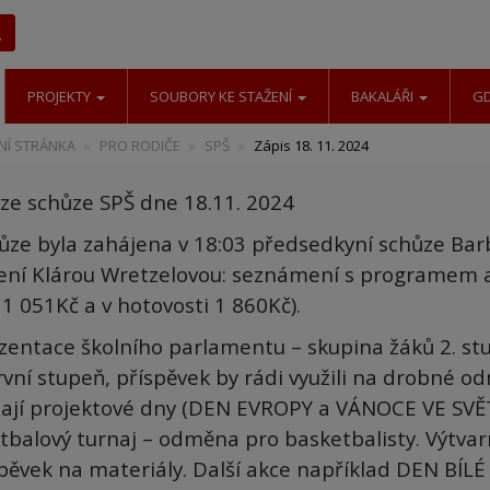
Hledat
PROJEKTY
SOUBORY KE STAŽENÍ
BAKALÁŘI
G
Í STRÁNKA
PRO RODIČE
SPŠ
Zápis 18. 11. 2024
 ze schůze SPŠ dne 18.11. 2024
hůze byla zahájena v 18:03 předsedkyní schůze Bar
ení Klárou Wretzelovou: seznámení s programem a
1 051Kč a v hotovosti 1 860Kč).
ezentace školního parlamentu – skupina žáků 2. stu
rvní stupeň, příspěvek by rádi využili na drobné o
ají projektové dny (DEN EVROPY a VÁNOCE VE SVĚTĚ
tbalový turnaj – odměna pro basketbalisty. Výtvarn
spěvek na materiály. Další akce například DEN BÍLÉ 