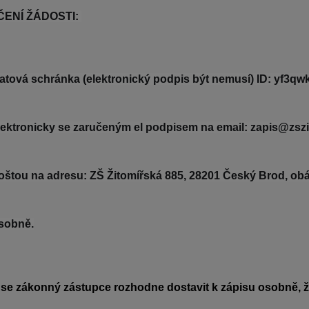
ENÍ ŽÁDOSTI: 
atová schránka (elektronický podpis být nemusí) ID: yf3qwk
lektronicky se zaručeným el podpisem na email: zapis@zszit
oštou na adresu: ZŠ Žitomířská 885, 28201 Český Brod, ob
sobně.
se zákonný zástupce rozhodne dostavit k zápisu osobně, ž