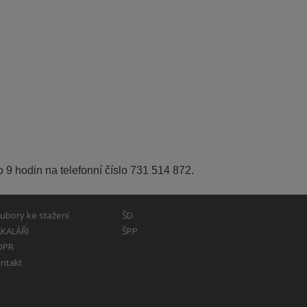
do 9 hodin na telefonní číslo 731 514 872.
ubory ke stažení
ŠD
KALÁŘI
ŠPP
DPR
ntakt