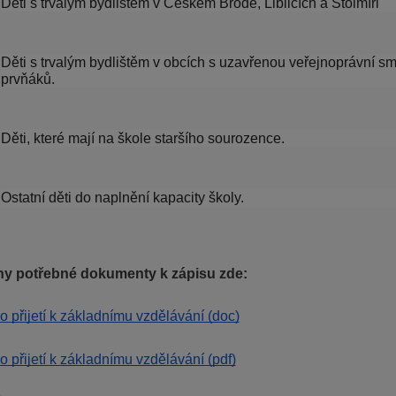
Děti s trvalým bydlištěm v Českém Brodě, Liblicích a Štolmíři
Děti s trvalým bydlištěm v obcích s uzavřenou veřejnoprávní s
prvňáků.
Děti, které mají na škole staršího sourozence. 
Ostatní děti do naplnění kapacity školy.
y potřebné dokumenty k zápisu zde:
o přijetí k základnímu vzdělávání (doc)
o přijetí k základnímu vzdělávání (pdf)