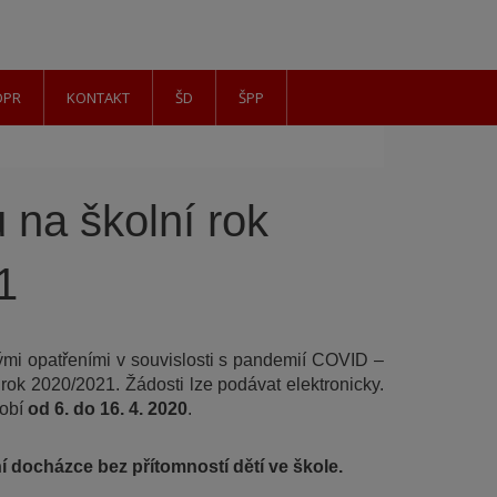
DPR
KONTAKT
ŠD
ŠPP
 na školní rok 
1
ými opatřeními v souvislosti s pandemií COVID – 
rok 2020/2021. Žádosti lze podávat elektronicky. 
obí 
od 6. do 16. 4. 2020
.
 docházce bez přítomností dětí ve škole.