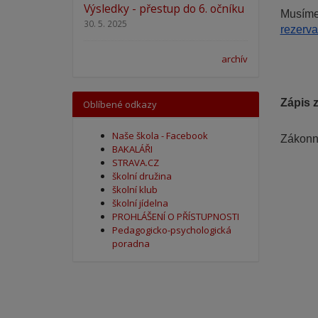
Výsledky - přestup do 6. očníku
30. 5. 2025
rezerv
archív
Zápis 
Oblíbené odkazy
Naše škola - Facebook
Zákonný
BAKALÁŘI
STRAVA.CZ
školní družina
školní klub
školní jídelna
PROHLÁŠENÍ O PŘÍSTUPNOSTI
Pedagogicko-psychologická
poradna