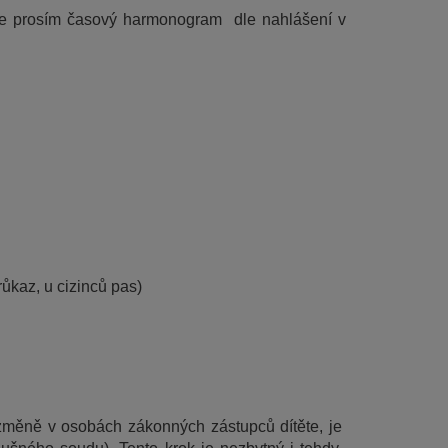
Musíme zajistit minimální počet osob přítomných při zápisu. Dodržujte prosím časový harmonogram  dle nahlášení v 
ůkaz, u cizinců pas)
změně v osobách zákonných zástupců dítěte, je 