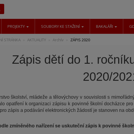
Hledat
PROJEKTY
SOUBORY KE STAŽENÍ
BAKALÁŘI
G
Í STRÁNKA
AKTUALITY
Archív
ZÁPIS 2020
Zápis dětí do 1. ročníku
2020/202
rstvo školství, mládeže a tělovýchovy v souvislosti s mimořádn
lo opatření k organizaci zápisu k povinné školní docházce pro 
pro zápis a podávání elektronických žádostí je stanoven na obd
dle zmíněného nařízení se uskuteční zápis k povinné školní