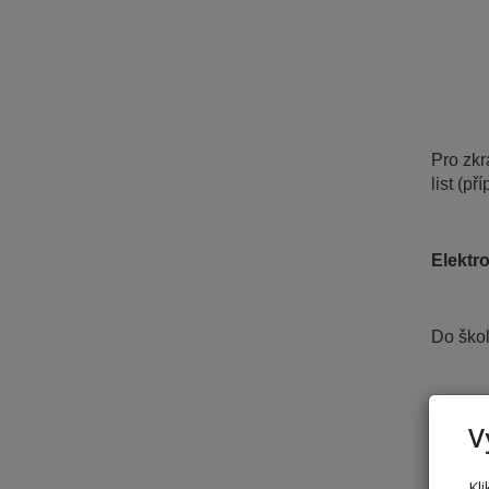
Pro zkr
list (p
Elektr
Do škol
V
Kl