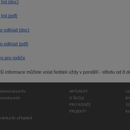
list (doc)
list (pdf)
o odklad (doc)
o odklad (pdf)
o pro rodiče
žší informace můžete volat řediteli vždy v pondělí - středu od 8 
itomirska.info
AKTUALITY
so
mirska.info
O ŠKOLE
BA
PRO RODIČE
G
PROJEKTY
Ko
ránka ID: yf3qwkd