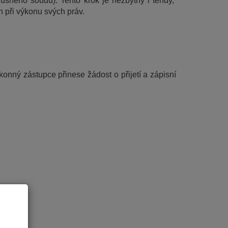
lušného soudu). Tento krok je nezbytný i tehdy, 
n při výkonu svých práv.
onný zástupce přinese žádost o přijetí a zápisní 