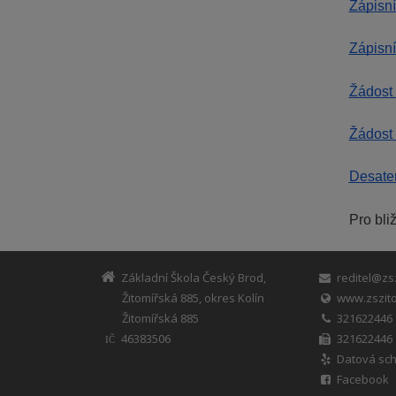
Zápisní 
Zápisní 
Žádost 
Žádost 
Desater
Pro bli
Základní Škola Český Brod,
reditel@zsz
Žitomířská 885, okres Kolín
www.zszito
Žitomířská 885
321622446
46383506
321622446
IČ
Datová sch
Facebook