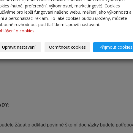
okies (nutné, preferenční, výkonnostní, marketingové). Cookies
Zápisní list 
užíváme pro lepší fungování našeho webu, měření jeho výkonnosti a
lení a personalizaci reklam. To jaké cookies budou uloženy, můžete
obodně rozhodnout pod tlačítkem Upravit nastavení.
kopii rodného listu dítěte
ohlášení o cookies.
Upravit nastavení
Odmítnout cookies
Přijmout cookies
kopii průkazu totožnosti zákonného zástupce (OP nebo pa
DY:
udete žádat o odklad povinné školní docházky budete potřebov