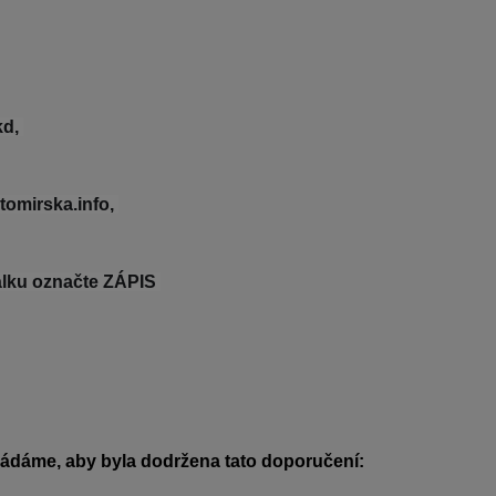
d, 
omirska.info, 
álku označte ZÁPIS 
ádáme, aby byla dodržena tato doporučení: 