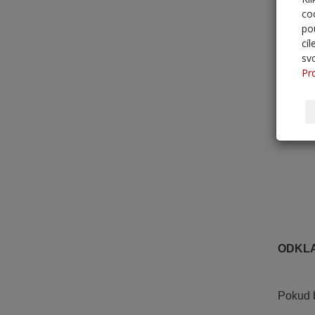
co
po
cí
sv
Pr
ODKLA
Pokud b