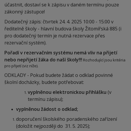
účastnit, dostaví se k zápisu v daném termínu pouze
zákonný zástupce!
Dodatečný zápis: čtvrtek 24. 4. 2025 10:00 - 15:00 v
ředitelně školy - hlavní budova školy Žitom
ířská 885 (i
pro dodatečný termín je nutná rezervace přes
rezervační systém).
Pořadí v rezervačním systému nemá vliv na přijetí
nebo nepřijetí žák
a do naší školy!!!
Rozhodující jsou kritéria
pro přijetí (viz níže).
ODKLADY - Pokud budete žádat o odklad povinné
školní docházky, budete potřebovat:
vyplněnou elektronickou přihlášku
(v
termínu zápisu);
vyplněnou žádost o odklad;
doporučení školského poradenského zařízení
(doložit nejpozději do 31. 5. 2025);