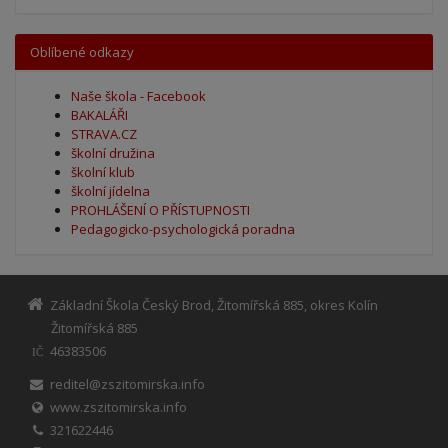
Oblíbené odkazy
Naše škola - Facebook
BAKALÁŘI
STRAVA.CZ
školní družina
školní klub
školní jídelna
PROHLÁŠENÍ O PŘÍSTUPNOSTI
Pedagogicko-psychologická poradna
Základní Škola Český Brod, Žitomířská 885, okres Kolín
Žitomířská 885
46383506
IČ
reditel@zszitomirska.info
www.zszitomirska.info
321622446