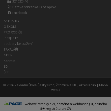
321622446
Datová schránka ID: yf3qwkd
Facebook
AKTUALITY
O ŠKOLE
PRO RODIČE
PROJEKTY
soubory ke stažení
BAKALÁŘI
GDPR
Kontakt
ŠD
ŠPP
© 2026
Základní Škola Český Brod, Žitomířská 885, okres Kolín
|
Mapa
webu
-
webové stránky
s AI,
doména
a
webhosting
u jediného
5★ registrátora v ČR