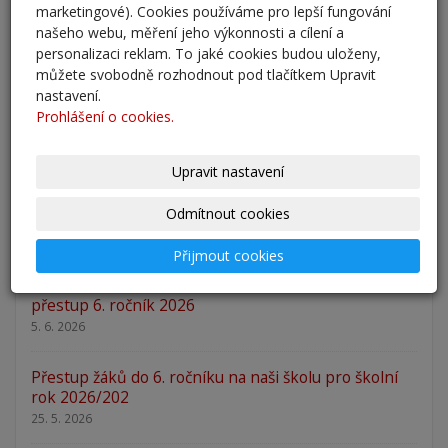
marketingové). Cookies používáme pro lepší fungování
Pro školní rok 2023/2024 otevíráme 3 třídy,
našeho webu, měření jeho výkonnosti a cílení a
kapacita tříd je 83 žáků. Žáci budou přijímáni
personalizaci reklam. To jaké cookies budou uloženy,
můžete svobodně rozhodnout pod tlačítkem Upravit
na základě vyhlášených kriterií. V případě
nastavení.
přihlášení většího počtu zájemců rozhodne o
Prohlášení o cookies.
přijetí los.
Desatero pro rodiče
Upravit nastavení
Odmítnout cookies
Přijmout cookies
AKTUALITY
přestup 6. ročník 2026
5. 6. 2026
Přestup žáků do 6. ročníku na naši školu pro školní
rok 2026/202
25. 5. 2026