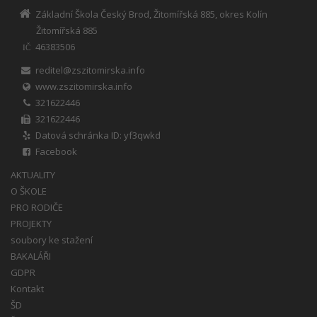
Základní Škola Český Brod, Žitomířská 885, okres Kolín
Žitomířská 885
46383506
IČ
reditel@zszitomirska.info
www.zszitomirska.info
321622446
321622446
Datová schránka ID: yf3qwkd
Facebook
AKTUALITY
O ŠKOLE
PRO RODIČE
PROJEKTY
soubory ke stažení
BAKALÁŘI
GDPR
Kontakt
ŠD