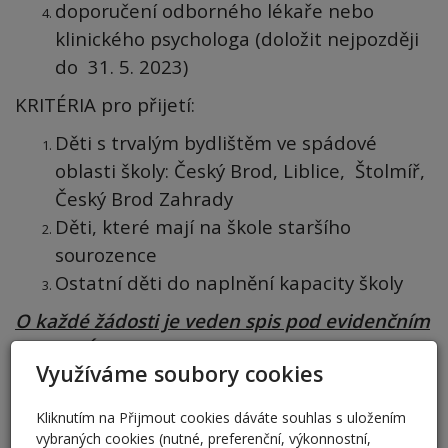
doporučení odborného lékaře nebo
klinického psychologa (doložit nejpozději
do 31. 5. 2023)
KRITÉRIA pro přijetí:
Děti s trvalým bydlištěm ve spádové
oblasti školy: Český Brod, Liblice, Štolmíř,
Český Brod Zahrady
Děti, které mají na škole staršího
sourozence
Ostatní děti do naplnění kapacity školy
O každé žádosti je veden spis pod evidenčním
číslem. Účastník řízení má právo nahlížet do
Využíváme soubory cookies
spisu. S tím je spojeno právo činit si výpisy a
právo na to, aby správní orgán pořídil kopie
Kliknutím na Přijmout cookies dáváte souhlas s uložením
spisu či jeho části.
vybraných cookies (nutné, preferenční, výkonnostní,