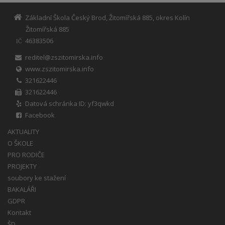
Základní Škola Český Brod, Žitomířská 885, okres Kolín
Žitomířská 885
46383506
IČ
reditel@zszitomirska.info
www.zszitomirska.info
321622446
321622446
Datová schránka ID: yf3qwkd
Facebook
AKTUALITY
O ŠKOLE
PRO RODIČE
PROJEKTY
soubory ke stažení
BAKALÁŘI
GDPR
Kontakt
ŠD