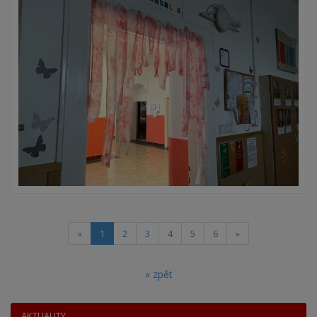
(current)
«
1
2
3
4
5
6
»
« zpět
AKTUALITY