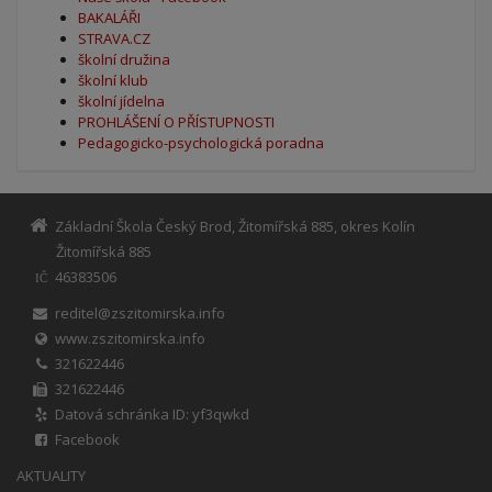
BAKALÁŘI
STRAVA.CZ
školní družina
školní klub
školní jídelna
PROHLÁŠENÍ O PŘÍSTUPNOSTI
Pedagogicko-psychologická poradna
Základní Škola Český Brod, Žitomířská 885, okres Kolín
Žitomířská 885
46383506
IČ
reditel@zszitomirska.info
www.zszitomirska.info
321622446
321622446
Datová schránka ID: yf3qwkd
Facebook
AKTUALITY