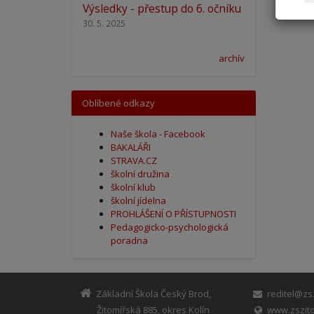
Výsledky - přestup do 6. očníku
30. 5. 2025
archív
Oblíbené odkazy
Naše škola - Facebook
BAKALÁŘI
STRAVA.CZ
školní družina
školní klub
školní jídelna
PROHLÁŠENÍ O PŘÍSTUPNOSTI
Pedagogicko-psychologická
poradna
Základní Škola Český Brod,
reditel@zsz
Žitomířská 885, okres Kolín
www.zszito