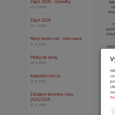
Zápis 2026 - výsledky
Někt
va
23. 2. 2026
skle
Zápis 2026
P
14. 1. 2026
sjezdo
I když
Nový školní rok - informace
31. 8. 2025
Veče
předs
mazán
Pěšky do školy
V
29. 8. 2025
Ce
Kl
váž
Adaptační kurzy
co
Jinak
po
27. 8. 2025
a z
cí
sv
Zahájení školního roku
Pr
2025/2026
27. 8. 2025