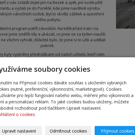
eří z nás zvládli dojet jen na Rezek a zpět, jiní zvolili pěší
riantu a vydali se do Poniklé, kde jsme navštívili výrobu
něných vánočních ozdob. Byl to skvělý zážitek a zpestření
celého pobytu.
áteční program patřil závodům. Na běžkařské trati i na
vce jsme změřili síly a ukázali, co jsme se za týden naučili.
 ne všichni vyhráli, důležité bylo, že jsme si to užili a udělali
pokrok.
ry byly vyplněny přednáškami od našich učitelů, kteří nám
tavili zajímavé informace například o horách, bezpečnosti,
í lyží, výstroji atd. Tyto znalosti se nám určitě budou hodit
yužíváme soubory cookies
nejen na horách, ale i v budoucnu.
lkově byl kurz skvělý, i když jsme se nevyhnuli jednomu
iknutím na Přijmout cookies dáváte souhlas s uložením vybraných
nějšímu zranění – zlomené ruce u jedné snowboardistky.
okies (nutné, preferenční, výkonnostní, marketingové). Cookies
 se vše obešlo bez komplikací. V sobotu jsme se plni dojmů
užíváme pro lepší fungování našeho webu, měření jeho výkonnosti a
kušeností vrátili zpět ke škole a už teď se těšíme na další
lení a personalizaci reklam. To jaké cookies budou uloženy, můžete
lyžařský kurz!
obodně rozhodnout pod tlačítkem Upravit nastavení.
žáci 8. ročníků
ohlášení o cookies.
ZŚ Žitomířská 885
Upravit nastavení
Odmítnout cookies
Přijmout cookies