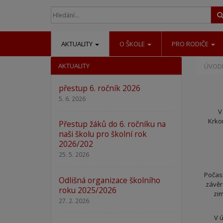
AKTUALITY
O ŠKOLE
PRO RODIČE
AKTUALITY
ÚVODN
přestup 6. ročník 2026
5. 6. 2026
V
Krko
Přestup žáků do 6. ročníku na
naši školu pro školní rok
2026/202
25. 5. 2026
Počasí
Odlišná organizace školního
závěr
roku 2025/2026
zim
27. 2. 2026
V 