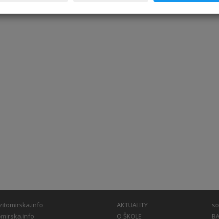
fotky
itomirska.info
AKTUALITY
so
mirska.info
O ŠKOLE
BA