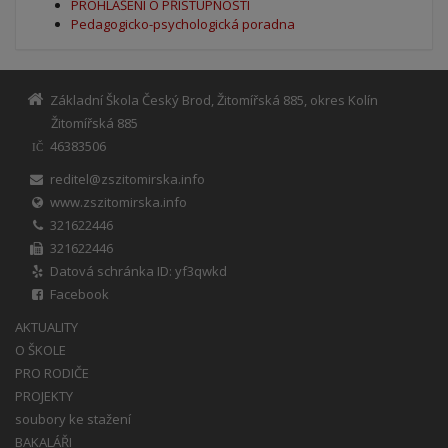
PROHLÁŠENÍ O PŘÍSTUPNOSTI
Pedagogicko-psychologická poradna
Základní Škola Český Brod, Žitomířská 885, okres Kolín
Žitomířská 885
46383506
IČ
reditel@zszitomirska.info
www.zszitomirska.info
321622446
321622446
Datová schránka ID: yf3qwkd
Facebook
AKTUALITY
O ŠKOLE
PRO RODIČE
PROJEKTY
soubory ke stažení
BAKALÁŘI