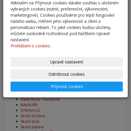
Kliknutím na Přijmout cookies dáváte souhlas s uložením
Adaptační kurzy
vybraných cookies (nutné, preferenční, výkonnostní,
27. 8. 2025
marketingové). Cookies používáme pro lepší fungování
našeho webu, měření jeho výkonnosti a cílení a
Zahájení školního roku 2025/2026
personalizaci reklam. To jaké cookies budou uloženy,
27. 8. 2025
můžete svobodně rozhodnout pod tlačítkem Upravit
nastavení.
Prohlášení o cookies.
Výsledky - přestup do 6. očníku
30. 5. 2025
Upravit nastavení
archív
Odmítnout cookies
Oblíbené odkazy
Přijmout cookies
Naše škola - Facebook
BAKALÁŘI
STRAVA.CZ
školní družina
školní klub
školní jídelna