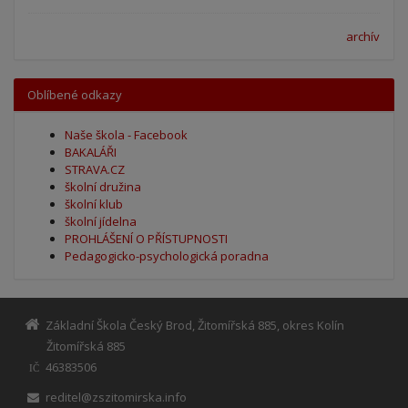
archív
Oblíbené odkazy
Naše škola - Facebook
BAKALÁŘI
STRAVA.CZ
školní družina
školní klub
školní jídelna
PROHLÁŠENÍ O PŘÍSTUPNOSTI
Pedagogicko-psychologická poradna
Základní Škola Český Brod, Žitomířská 885, okres Kolín
Žitomířská 885
46383506
IČ
reditel@zszitomirska.info