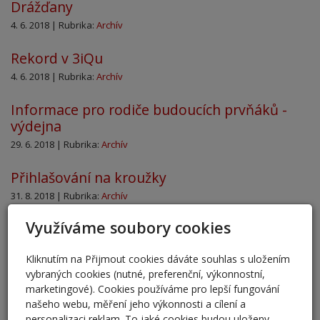
Drážďany
4. 6. 2018 | Rubrika:
Archív
Rekord v 3iQu
4. 6. 2018 | Rubrika:
Archív
Informace pro rodiče budoucích prvňáků -
výdejna
29. 6. 2018 | Rubrika:
Archív
Přihlašování na kroužky
31. 8. 2018 | Rubrika:
Archív
Využíváme soubory cookies
Schůzka rodičů budoucích prvňáčků
22. 5. 2018 | Rubrika:
Archív
Kliknutím na Přijmout cookies dáváte souhlas s uložením
vybraných cookies (nutné, preferenční, výkonnostní,
Sušice 21. ‒ 25. května
marketingové). Cookies používáme pro lepší fungování
29. 6. 2018 | Rubrika:
Archív
našeho webu, měření jeho výkonnosti a cílení a
personalizaci reklam. To jaké cookies budou uloženy,