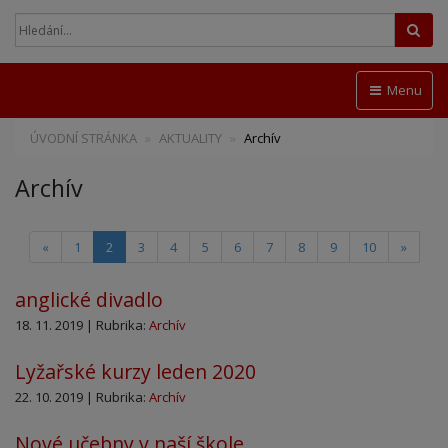
Hled
Menu
ÚVODNÍ STRÁNKA
AKTUALITY
Archív
Archív
(current)
«
1
2
3
4
5
6
7
8
9
10
»
anglické divadlo
18. 11. 2019 | Rubrika:
Archív
Lyžařské kurzy leden 2020
22. 10. 2019 | Rubrika:
Archív
Nové učebny v naší škole