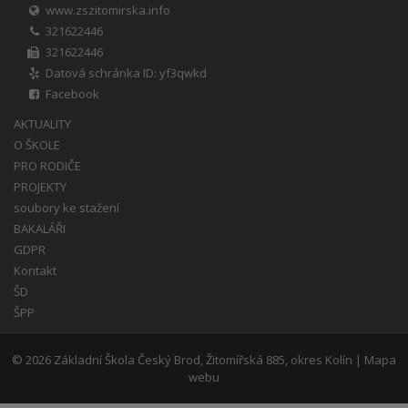
www.zszitomirska.info
321622446
321622446
Datová schránka ID: yf3qwkd
Facebook
AKTUALITY
O ŠKOLE
PRO RODIČE
PROJEKTY
soubory ke stažení
BAKALÁŘI
GDPR
Kontakt
ŠD
ŠPP
© 2026
Základní Škola Český Brod, Žitomířská 885, okres Kolín
|
Mapa
webu